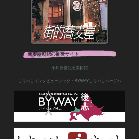
BYWAY後志30号
2026年2月22日
HTB ハナタレナックス放映決定！
2026年2月1日
イチオシ
小川原脩記念美術館
2026年1月16日
しりべしインタビューブック・BYWAYしりべしページへ
四季の酒 2026冬
2026年1月6日
令和8年新年ご挨拶
2026年1月1日