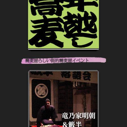
投
ペ
ペ
«
1
ペ
3
»
2
稿
ー
ー
ー
ジ
ジ
の
ジ
Instagram
Facebook
X
Threads
ペ
ー
ジ
送
り