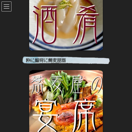
コ
ナ
ン
ビ
テ
ゲ
ン
ー
ツ
シ
に
ョ
移
ン
動
に
小樽蕎麦屋百年
移
動