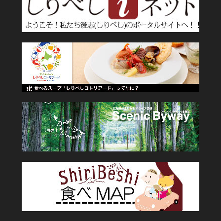
2025鰊漬け
2025年11月30日
2025シャコぬた始まりました
2025年11月28日
Byway後志
お知らせ
めにゅう
四季の酒
小樽蕎麦屋百年