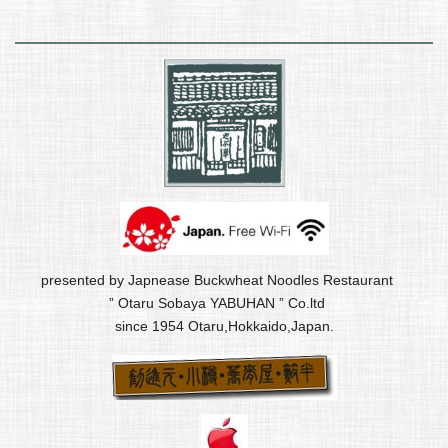
presented by Japnease Buckwheat Noodles Restaurant
” Otaru Sobaya YABUHAN ” Co.ltd
since 1954 Otaru,Hokkaido,Japan.
おたる祝津茨木家中出張り番屋フォトギャラリー