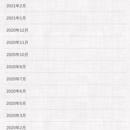
2021年2月
2021年1月
若女将Twitter
2020年12月
籔半FaceBook
2020年11月
2020年10月
2020年8月
2020年7月
2020年6月
2020年5月
2020年3月
2020年2月