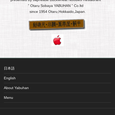
” Otaru Sobaya YABUHAN ” Co.ltd
since 1954 Otaru,Hokkaido,Japan.
日本語
English
About Yabuhan
Menu